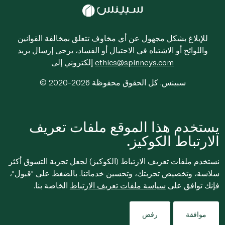
للإبلاغ بشكل مجهول عن أي مخاوف تتعلق بمخالفة القوانين
واللوائح أو الاشتباه في الاحتيال أو الفساد، يرجى إرسال بريد
ethics@spinneys.com
إلكتروني إلى
© 2020-2026 سبينس. كل الحقوق محفوظة
يستخدم هذا الموقع ملفات تعريف
الارتباط الكوكيز.
نستخدم ملفات تعريف الارتباط (الكوكيز) لجعل تجربة التسوق أكثر
سلاسة، وتخصيص تجربتك، وتحسين خدماتنا. بالضغط على "قبول"،
فإنك توافق على
سياسة ملفات تعريف الارتباط
الخاصة بنا.
موافقة
رفض