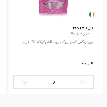
21.50
لكل
13.35 ١٠٠ جم
برودريكس كيس روكي رود بالشوكولاتة 161 غرام
المزيد
0