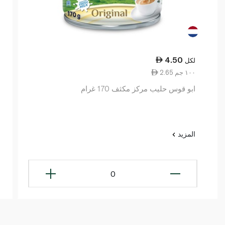
4.50
لكل
2.65 ١٠٠ جم
ابو قوس حليب مركز مكثف 170 غرام
المزيد
0