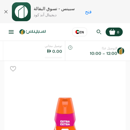
سبينس - تسوق البقالة
فتح
ديجيتال آند كود
EN
0
توصيل مجاني
عر
EN
اللغة
التوصيل غدًا
0.00
10:00 – 12:00
UAE
KSA