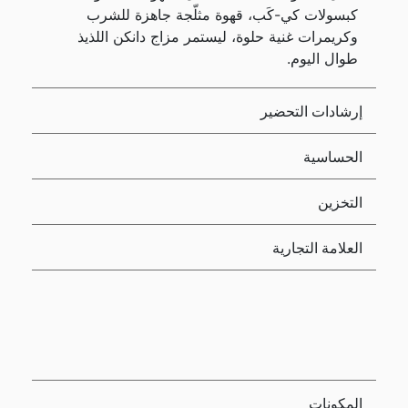
كبسولات كي-كَب، قهوة مثلّجة جاهزة للشرب
وكريمرات غنية حلوة، ليستمر مزاج دانكن اللذيذ
طوال اليوم.
إرشادات التحضير
الحساسية
التخزين
العلامة التجارية
المكونات