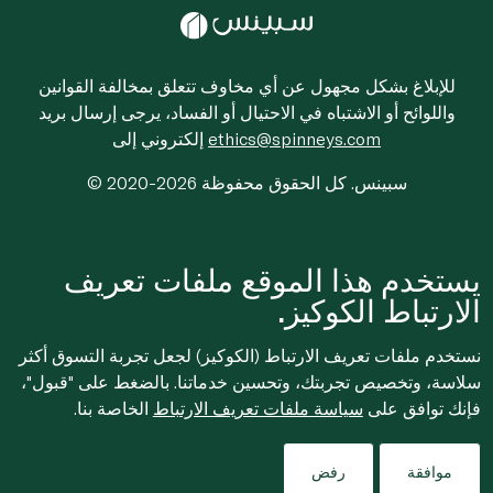
للإبلاغ بشكل مجهول عن أي مخاوف تتعلق بمخالفة القوانين
واللوائح أو الاشتباه في الاحتيال أو الفساد، يرجى إرسال بريد
ethics@spinneys.com
إلكتروني إلى
© 2020-2026 سبينس. كل الحقوق محفوظة
يستخدم هذا الموقع ملفات تعريف
الارتباط الكوكيز.
نستخدم ملفات تعريف الارتباط (الكوكيز) لجعل تجربة التسوق أكثر
سلاسة، وتخصيص تجربتك، وتحسين خدماتنا. بالضغط على "قبول"،
فإنك توافق على
سياسة ملفات تعريف الارتباط
الخاصة بنا.
موافقة
رفض