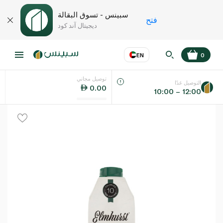
سبينس - تسوق البقالة
فتح
ديجيتال آند كود
EN
0
توصيل مجاني
عر
EN
اللغة
التوصيل غدًا
0.00
10:00 – 12:00
UAE
KSA