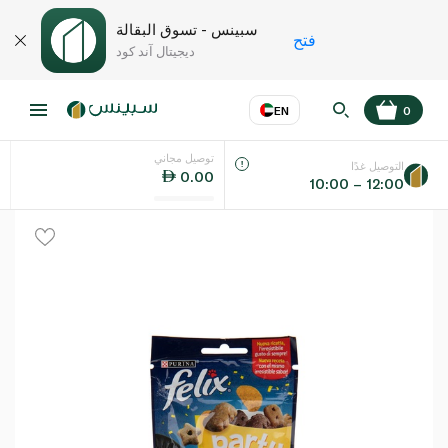
سبينس - تسوق البقالة
فتح
ديجيتال آند كود
EN
0
توصيل مجاني
عر
EN
اللغة
التوصيل غدًا
0.00
10:00 – 12:00
UAE
KSA