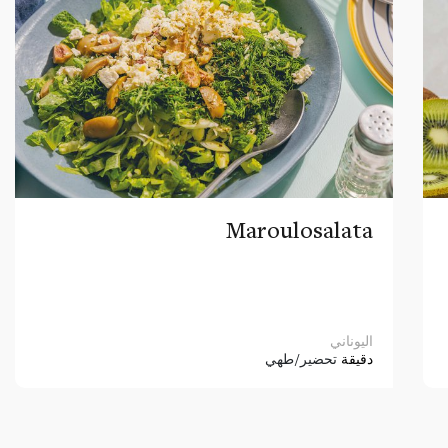
Maroulosalata
اليوناني
دقيقة
تحضير/طهي