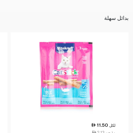
بدائل سهلة
11.50
لكل
2.13 ١٠ جم