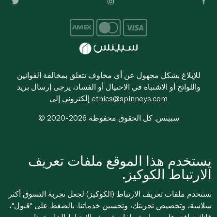
للإبلاغ بشكل مجهول عن أي مخاوف تتعلق بمخالفة القوانين
واللوائح أو الاشتباه في الاحتيال أو الفساد، يرجى إرسال بريد
ethics@spinneys.com
إلكتروني إلى
© 2020-2026 سبينس. كل الحقوق محفوظة
يستخدم هذا الموقع ملفات تعريف
الارتباط الكوكيز.
نستخدم ملفات تعريف الارتباط (الكوكيز) لجعل تجربة التسوق أكثر
سلاسة، وتخصيص تجربتك، وتحسين خدماتنا. بالضغط على "قبول"،
فإنك توافق على
سياسة ملفات تعريف الارتباط
الخاصة بنا.