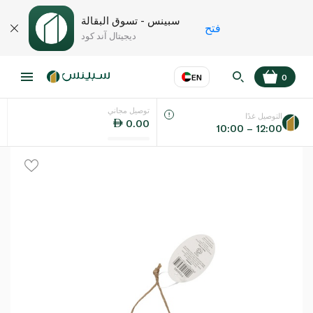
سبينس - تسوق البقالة
فتح
ديجيتال آند كود
EN
0
توصيل مجاني
عر
EN
اللغة
التوصيل غدًا
0.00
10:00 – 12:00
UAE
KSA