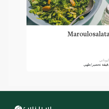
Maroulosalat
ليوناني
قيقة
تحضير/طهي