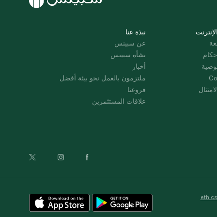
لإنترنت
نبذة عنا
عة
عن سبينس
حكام
نشأة سبينس
وصية
أخبار
Co
ملتزمون بالعمل نحو بيئة أفضل
امتثال
فروعنا
علاقات المستثمرين
ethic