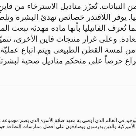
النباتات. تُعزَز مناديل الاسترخاء من فاين
يليا. يوفر اللافندر خصائص تهدئ البشرة وتل
ا تُعرف الفانيليا بأنها مادة مهدئة تبعث الم
دة. وعلى غرار منتجات فاين الأخرى، تتميّز
ن لمسة القطن الطبيعي ويتم اتباع عمليّة 
تراع حرصاً على منحكم مناديل صحية لبشرتك
ق الوحيد في العالم الذي أوصى به معهد صحّة الأسرة الذي يضم مجموع
 الأميركية والذين يدرسون ويصادقون على أفضل ممارسات النظافة حول