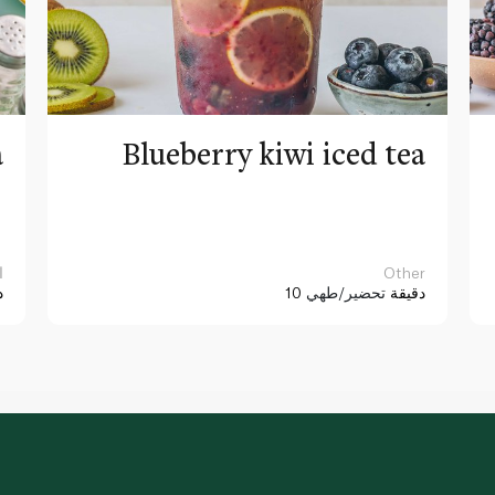
a
Blueberry kiwi iced tea
Other
ا
10 دقيقة
تحضير/طهي
د