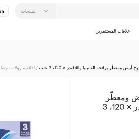
فاين منديل مز
المنتجات
sh
عر
N
علاقات المستثمرين
بيض ومعطّر برائحة الفانيليا واللافندر × 120، 3 علب
لفائف، رولات، ومنا
ض ومعطّر
برائحة الفانيليا واللافندر × 120، 3