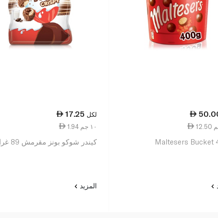
17.25
50.0
لكل
1.94 ١٠ جم
Maltesers Bucket
كيندر شوكو بونز مقرمش 89 غرام
د
المزيد