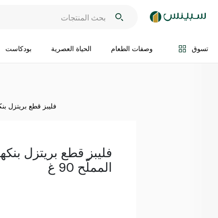
اضف الى السلة
تسوق
وصفات الطعام
الحياة العصرية
بودكاست
فليبز قطع بريتزل بنكهة
فليبز قطع بريتزل بنكه
المملّح 90 غ