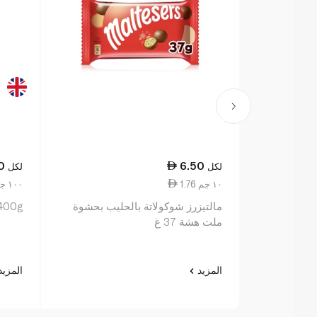
0
6.50
لكل
لكل
1.76 ١٠ جم
12.50 ١٠٠ جم
مالتيزرز شوكولاتة بالحليب بحشوة
 400g
ملت هشة 37 غ
المزيد
المزي