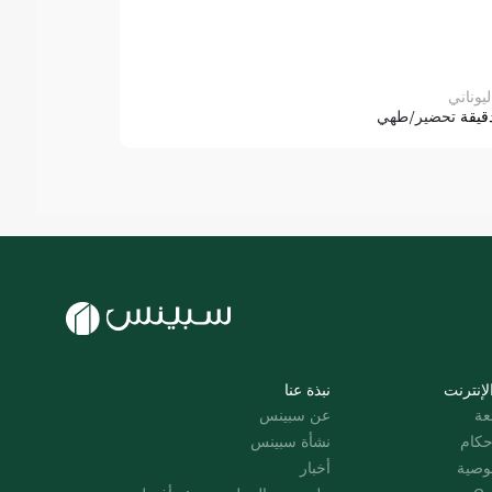
ليوناني
قيقة
تحضير/طهي
لإنترنت
نبذة عنا
عة
عن سبينس
حكام
نشأة سبينس
وصية
أخبار