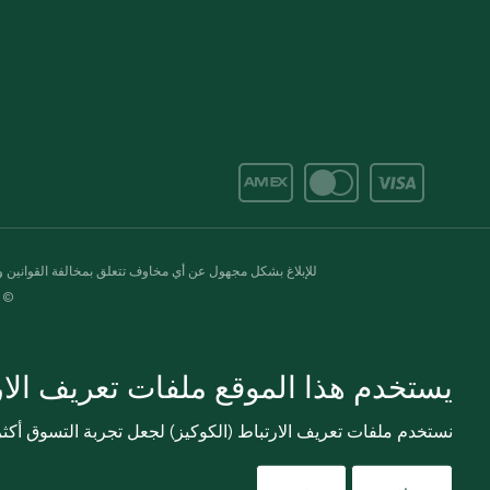
للإبلاغ بشكل مجهول عن أي مخاوف تتعلق بمخالفة القوانين وال
© 2020-2026 سبينس. كل الحقوق محفو
يستخدم هذا الموقع ملفات تعريف الارت
نستخدم ملفات تعريف الارتباط (الكوكيز) لجعل تجربة التسوق أك