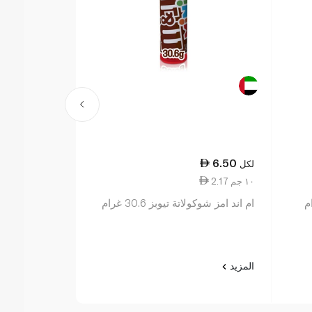
25.25
6.50
لكل
لكل
2.17 ١٠ جم
14.43 ١٠٠ جم
ام اند امز شوكولاتة تيوبز 30.6 غرام
مالتيزرز 175 غرام
المزيد
المزيد