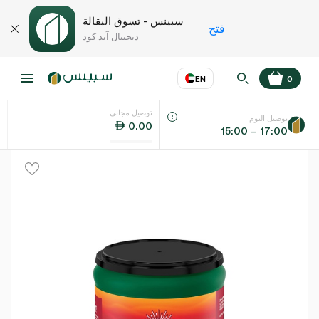
سبينس - تسوق البقالة
فتح
ديجيتال آند كود
EN
0
توصيل مجاني
عر
EN
اللغة
توصيل اليوم
0.00
15:00 – 17:00
UAE
KSA