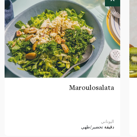
Maroulosalata
اليوناني
دقيقة
تحضير/طهي