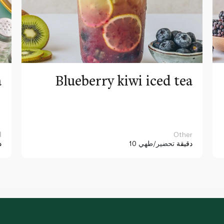
a
Blueberry kiwi iced tea
Other
ا
10 دقيقة
تحضير/طهي
د