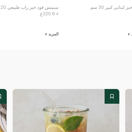
بز لبناني كبير 30 سم
سبي
× 8 320غ
د
المزيد