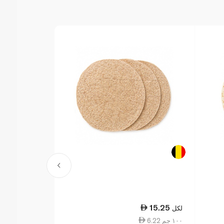
4.50
15.25
لكل
لكل
6.22 ١٠٠ جم
0.73 ١٠٠ جم