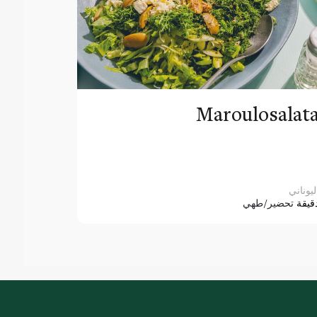
Maroulosalat
ليوناني
قيقة
تحضير/طهي