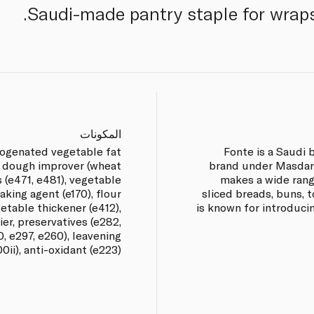
Saudi-made pantry staple for wraps
المكونات
rogenated vegetable fat
Fonte is a Saudi
)), dough improver (wheat
brand under Masdar 
 (e471, e481), vegetable
makes a wide rang
aking agent (e170), flour
sliced breads, buns, t
etable thickener (e412),
is known for introduci
ier, preservatives (e282,
0, e297, e260), leavening
0ii), anti-oxidant (e223).