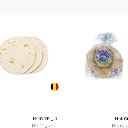
15.25
4.5
لكل
4.77 ١٠٠ جم