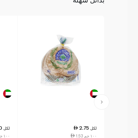
0
2.75
لكل
لكل
1.53 ١٠٠ جم
0.82 ١٠٠ جم