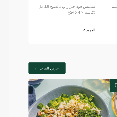
نس فود خبز راب طبيعي 20سم
سبينس فود خبز راب بالقمح الكامل
الرغيف الذهبي
25سم × 4 245غ
المزيد
المزيد
عرض المزيد