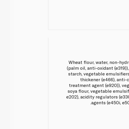
Wheat flour, water, non-hyd
(palm oil, anti-oxidant (e319
starch, vegetable emulsifiers
thickener (e466), anti-c
treatment agent (e920)), veg
soya flour, vegetable emulsif
e202), acidity regulators (e33
agents (e450i, e50