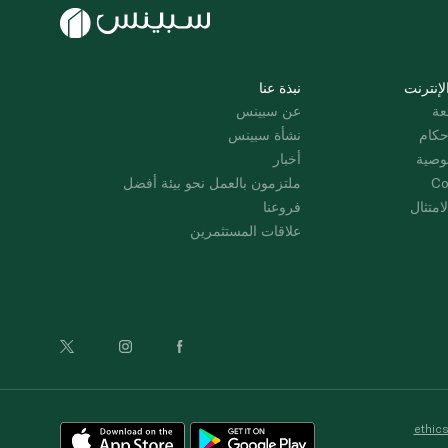
لإنترنت
نبذة عنا
عة
عن سبينس
حكام
نشأة سبينس
وصية
أخبار
Co
ملتزمون بالعمل نحو بيئة أفضل
امتثال
فروعنا
علاقات المستثمرين
ethic