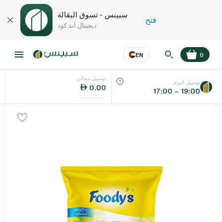
سبينس - تسوق البقالة
فتح
ديجيتال آند كود
EN
0
توصيل مجاني
عر
EN
اللغة
توصيل اليوم
0.00
17:00 – 19:00
UAE
KSA