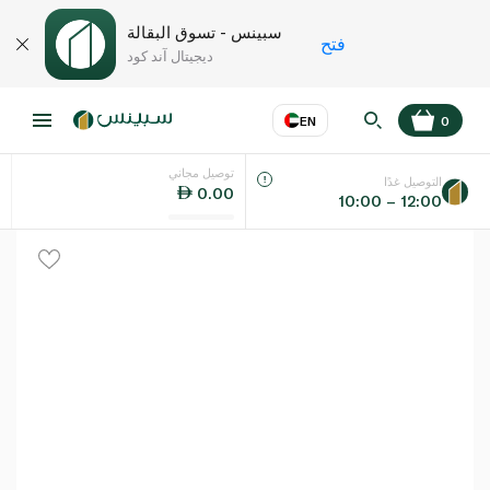
سبينس - تسوق البقالة
فتح
ديجيتال آند كود
EN
0
توصيل مجاني
عر
EN
اللغة
التوصيل غدًا
0.00
10:00 – 12:00
UAE
KSA