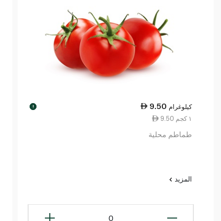
9.50
كيلوغرام
!
9.50 ١ كجم
طماطم محلية
المزيد
0