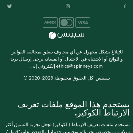
للإبلاغ بشكل مجهول عن أي مخاوف تتعلق بمخالفة القوانين
واللوائح أو الاشتباه في الاحتيال أو الفساد، يرجى إرسال بريد
ethics@spinneys.com
إلكتروني إلى
© 2020-2026 سبينس. كل الحقوق محفوظة
يستخدم هذا الموقع ملفات تعريف
الارتباط الكوكيز.
نستخدم ملفات تعريف الارتباط (الكوكيز) لجعل تجربة التسوق أكثر
سلاسة، وتخصيص تجربتك، وتحسين خدماتنا. بالضغط على "قبول"،