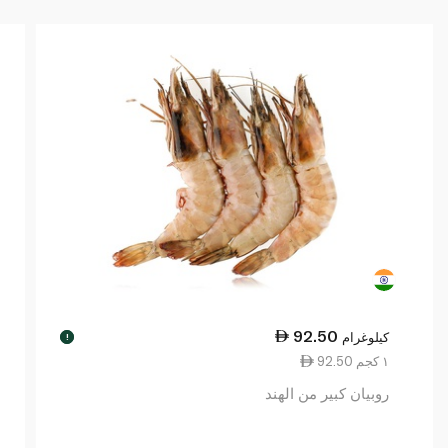
92.50
كيلوغرام
!
92.50 ١ كجم
روبيان كبير من الهند