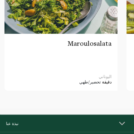
Maroulosalata
اليوناني
دقيقة
تحضير/طهي
نبذة عنا