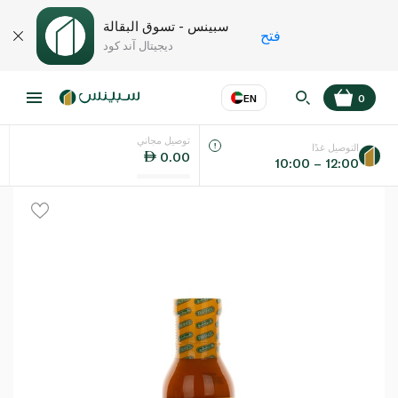
سبينس - تسوق البقالة
فتح
ديجيتال آند كود
EN
0
توصيل مجاني
عر
EN
اللغة
التوصيل غدًا
0.00
10:00 – 12:00
UAE
KSA