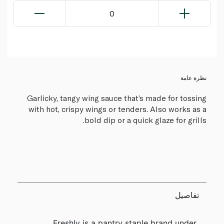
0
نظرة عامة
Garlicky, tangy wing sauce that’s made for tossing
with hot, crispy wings or tenders. Also works as a
bold dip or a quick glaze for grills.
تفاصيل
Freshly is a pantry staple brand under