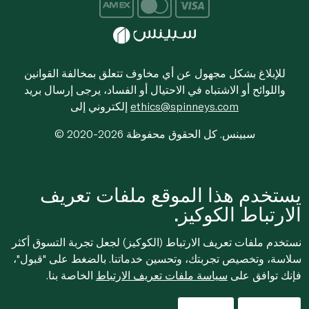
للإبلاغ بشكل مجهول عن أي مخاوف تتعلق بمخالفة القوانين
واللوائح أو الاشتباه في الاحتيال أو الفساد، يرجى إرسال بريد
ethics@spinneys.com
إلكتروني إلى
© 2020-2026 سبينس. كل الحقوق محفوظة
يستخدم هذا الموقع ملفات تعريف
الارتباط الكوكيز.
نستخدم ملفات تعريف الارتباط (الكوكيز) لجعل تجربة التسوق أكثر
سلاسة، وتخصيص تجربتك، وتحسين خدماتنا. بالضغط على "قبول"،
فإنك توافق على
سياسة ملفات تعريف الارتباط
الخاصة بنا.