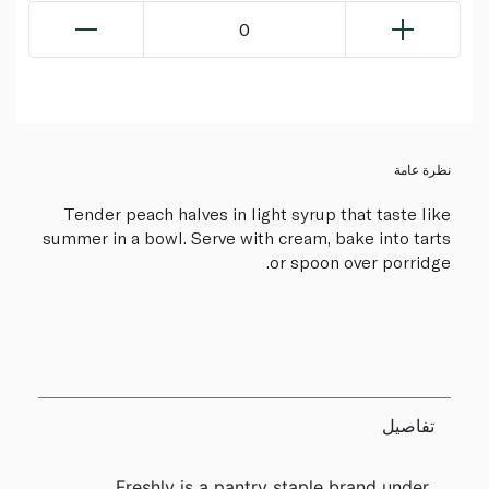
0
نظرة عامة
Tender peach halves in light syrup that taste like
summer in a bowl. Serve with cream, bake into tarts
or spoon over porridge.
تفاصيل
Freshly is a pantry staple brand under