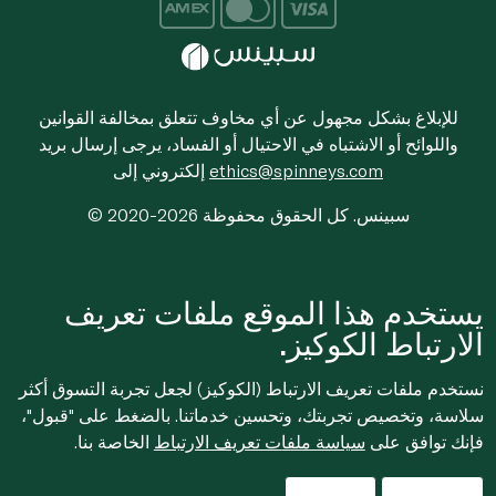
للإبلاغ بشكل مجهول عن أي مخاوف تتعلق بمخالفة القوانين
واللوائح أو الاشتباه في الاحتيال أو الفساد، يرجى إرسال بريد
ethics@spinneys.com
إلكتروني إلى
© 2020-2026 سبينس. كل الحقوق محفوظة
يستخدم هذا الموقع ملفات تعريف
الارتباط الكوكيز.
نستخدم ملفات تعريف الارتباط (الكوكيز) لجعل تجربة التسوق أكثر
سلاسة، وتخصيص تجربتك، وتحسين خدماتنا. بالضغط على "قبول"،
فإنك توافق على
سياسة ملفات تعريف الارتباط
الخاصة بنا.