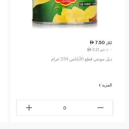
7.50
لكل
3.21 ١٠٠ جم
ديل مونتي قطع الأناناس 234 غرام
المزيد
0