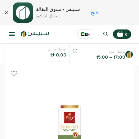
سبينس - تسوق البقالة
فتح
ديجيتال آند كود
EN
0
توصيل مجاني
عر
EN
اللغة
توصيل اليوم
0.00
15:00 – 17:00
UAE
KSA