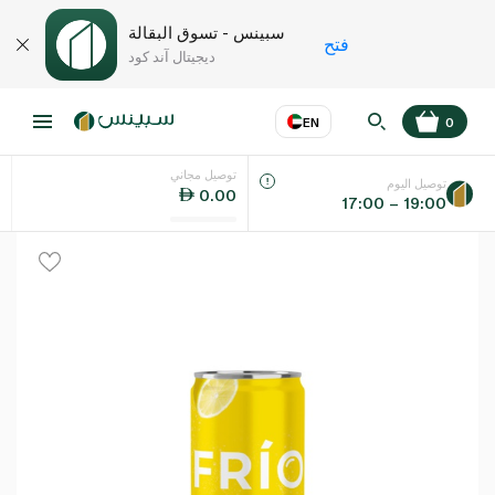
سبينس - تسوق البقالة
فتح
ديجيتال آند كود
EN
0
توصيل مجاني
عر
EN
اللغة
توصيل اليوم
0.00
17:00 – 19:00
UAE
KSA