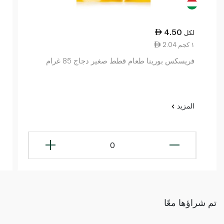
4.50
لكل
2.04 ١ كجم
فريسكس بورينا طعام قطط صغير دجاج 85 غرام
المزيد
0
تم شراؤها معًا