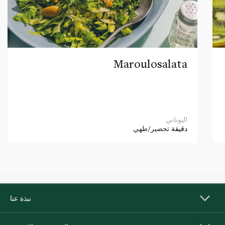
Maroulosalata
اليوناني
دقيقة
تحضير/طهي
نبذة عنا