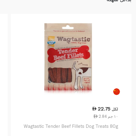
22.75
لكل
2.84 ١٠ جم
Wagtastic Tender Beef Fillets Dog Treats 80g