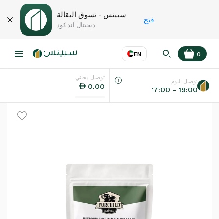
سبينس - تسوق البقالة
فتح
ديجيتال آند كود
EN
0
توصيل مجاني
عر
EN
اللغة
توصيل اليوم
0.00
17:00 – 19:00
UAE
KSA