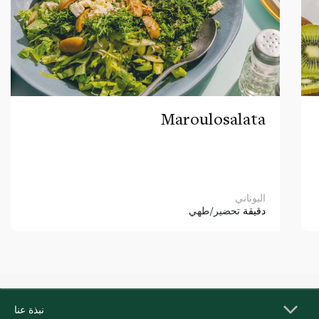
Maroulosalata
اليوناني
دقيقة
تحضير/طهي
نبذة عنا