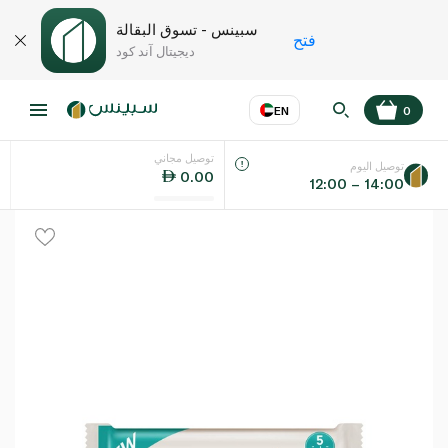
سبينس - تسوق البقالة
فتح
ديجيتال آند كود
EN
0
توصيل مجاني
عر
EN
اللغة
توصيل اليوم
0.00
12:00 – 14:00
UAE
KSA