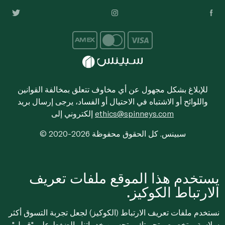
للإبلاغ بشكل مجهول عن أي مخاوف تتعلق بمخالفة القوانين
واللوائح أو الاشتباه في الاحتيال أو الفساد، يرجى إرسال بريد
ethics@spinneys.com
إلكتروني إلى
© 2020-2026 سبينس. كل الحقوق محفوظة
يستخدم هذا الموقع ملفات تعريف
الارتباط الكوكيز.
نستخدم ملفات تعريف الارتباط (الكوكيز) لجعل تجربة التسوق أكثر
سلاسة، وتخصيص تجربتك، وتحسين خدماتنا. بالضغط على "قبول"،