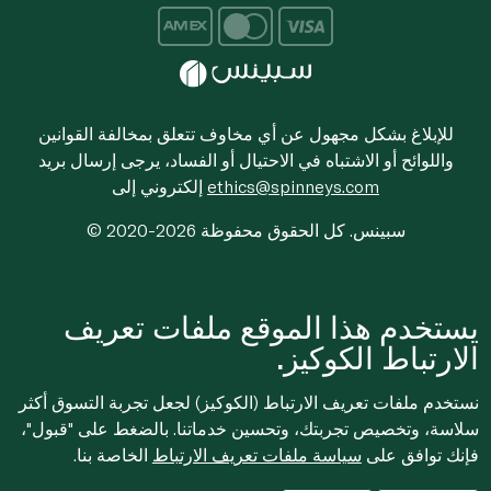
للإبلاغ بشكل مجهول عن أي مخاوف تتعلق بمخالفة القوانين
واللوائح أو الاشتباه في الاحتيال أو الفساد، يرجى إرسال بريد
ethics@spinneys.com
إلكتروني إلى
© 2020-2026 سبينس. كل الحقوق محفوظة
يستخدم هذا الموقع ملفات تعريف
الارتباط الكوكيز.
نستخدم ملفات تعريف الارتباط (الكوكيز) لجعل تجربة التسوق أكثر
سلاسة، وتخصيص تجربتك، وتحسين خدماتنا. بالضغط على "قبول"،
فإنك توافق على
سياسة ملفات تعريف الارتباط
الخاصة بنا.