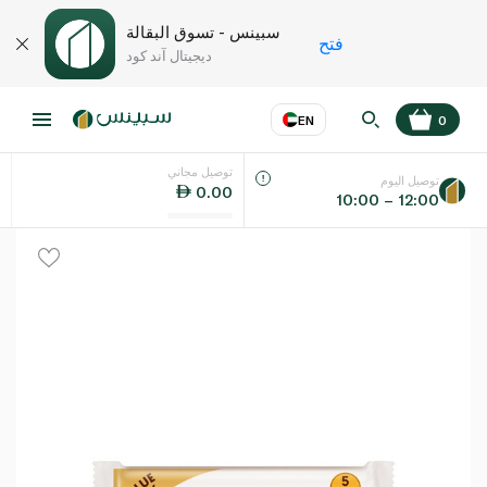
سبينس - تسوق البقالة
فتح
ديجيتال آند كود
EN
0
توصيل مجاني
عر
EN
اللغة
توصيل اليوم
0.00
10:00 – 12:00
UAE
KSA