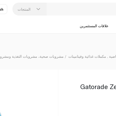
المنتجات
sh
عر
N
علاقات المستثمرين
ية , مكملات غذائية وفيتامينات
مشروبات صحية، مشروبات التغذية ومشروبات
Gatorade Z