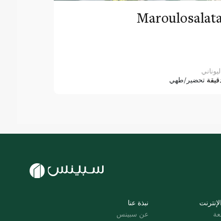
Maroulosalat
ليوناني
قيقة
تحضير/طهي
لإنترنت
نبذة عنا
عة
عن سبينس