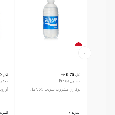
0
5.75
لكل
لكل
1.64 ١٠٠ مل
5.54 ١٠٠ مل
بوكاري مشروب سويت 350 مل
أورونا
المزيد
المزي