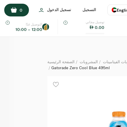
Gatorade Zero Cool Blue 495ml
التسجيل
تسجيل الدخول
0
Engli
لكل
توصيل مجاني
اللغة
E
التوصيل غدًا
0.00
10:00 – 12:00
UAE
KSA
 الفيتامينات
المشروبات
الصفحة الرئيسية
Gatorade Zero Cool Blue 495ml