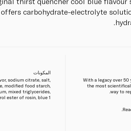
inal thirst quencher cool blue flavour 
offers carbohydrate-electrolyte soluti
hydr
المكونات
vor, sodium citrate, salt,
With a legacy over 50 
, modified food starch,
the most scientific
um, mixed triglycerides,
way to re
ol ester of rosin, blue 1.
Rea