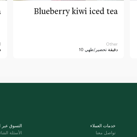
a
Blueberry kiwi iced tea
Other
ا
10 دقيقة
تحضير/طهي
د
خدمات العملاء
التسوق عبر ا
تواصل معنا
الأسئلة الشائ