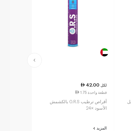
25.75
42.00
لكل
لكل
1.75 قطعة واحدة
1.29 ١٠٠ مل
أقراص ترطيب O.R.S بالكشمش
بوكاري سويت عدد 4 زجاج
الأسود ×24
المزيد
المزيد