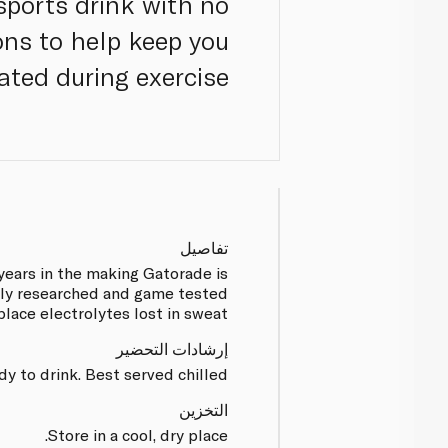
sports drink with no
ons to help keep you
ated during exercise.
تفاصيل
years in the making Gatorade is
ally researched and game tested
place electrolytes lost in sweat.
إرشادات التحضير
dy to drink. Best served chilled.
التخزين
Store in a cool, dry place.