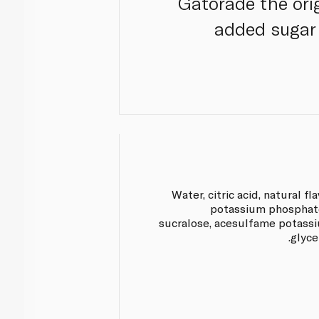
Gatorade the orig
added sugar 
Water, citric acid, natural fla
potassium phosphate
sucralose, acesulfame potassi
glycer