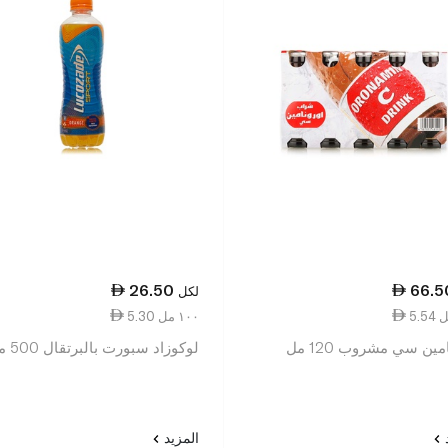
26.50
66.5
لكل
5.30 ١٠٠ مل
مين سي مشروب 120 مل
لوكوزاد سبورت بالبرتقال 500 مل
د
المزيد