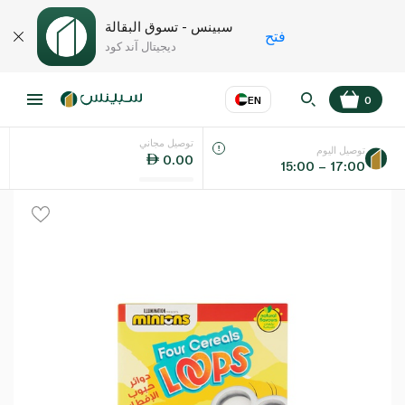
سبينس - تسوق البقالة
فتح
ديجيتال آند كود
EN
0
توصيل مجاني
عر
EN
اللغة
توصيل اليوم
0.00
15:00 – 17:00
UAE
KSA