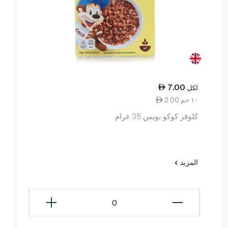
7.00
لكل
2.00 ١٠ جم
كلوقز كوكو بوبس 35 غرام
المزيد
0