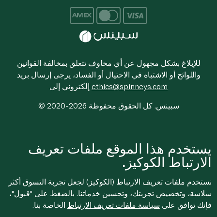
للإبلاغ بشكل مجهول عن أي مخاوف تتعلق بمخالفة القوانين
واللوائح أو الاشتباه في الاحتيال أو الفساد، يرجى إرسال بريد
ethics@spinneys.com
إلكتروني إلى
© 2020-2026 سبينس. كل الحقوق محفوظة
يستخدم هذا الموقع ملفات تعريف
الارتباط الكوكيز.
نستخدم ملفات تعريف الارتباط (الكوكيز) لجعل تجربة التسوق أكثر
سلاسة، وتخصيص تجربتك، وتحسين خدماتنا. بالضغط على "قبول"،
فإنك توافق على
سياسة ملفات تعريف الارتباط
الخاصة بنا.