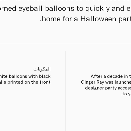
rned eyeball balloons to quickly and e
home for a Halloween part
المكونات
hite balloons with black
After a decade in 
lls printed on the front.
Ginger Ray was launche
designer party acces
to y