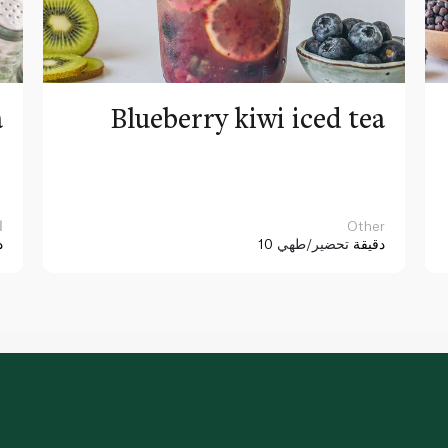
a
Blueberry kiwi iced tea
Other
ا
10 دقيقة
تحضير/طهي
د