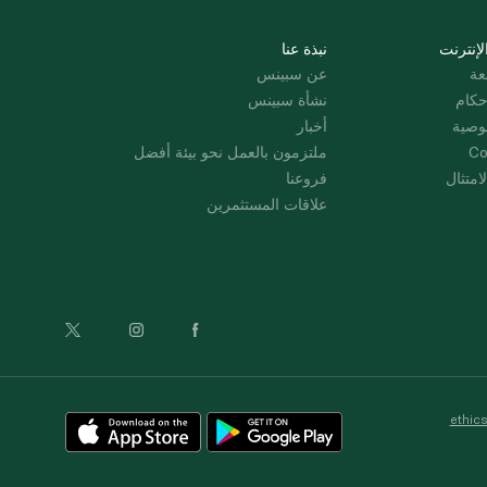
لإنترنت
نبذة عنا
عة
عن سبينس
حكام
نشأة سبينس
وصية
أخبار
Co
ملتزمون بالعمل نحو بيئة أفضل
امتثال
فروعنا
علاقات المستثمرين
ethic