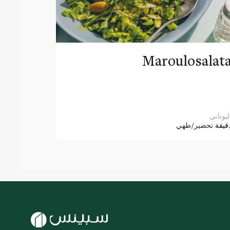
Maroulosalat
ليوناني
قيقة
تحضير/طهي