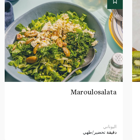
Maroulosalata
اليوناني
دقيقة
تحضير/طهي