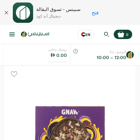
سبينس - تسوق البقالة
فتح
ديجيتال آند كود
EN
0
توصيل مجاني
عر
EN
اللغة
التوصيل غدًا
0.00
10:00 – 12:00
UAE
KSA