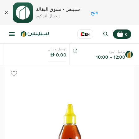
سبينس - تسوق البقالة
فتح
ديجيتال آند كود
EN
0
توصيل مجاني
عر
EN
اللغة
توصيل اليوم
0.00
10:00 – 12:00
UAE
KSA