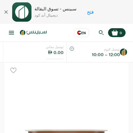
سبينس - تسوق البقالة
فتح
ديجيتال آند كود
EN
0
توصيل مجاني
عر
EN
اللغة
توصيل اليوم
0.00
10:00 – 12:00
UAE
KSA