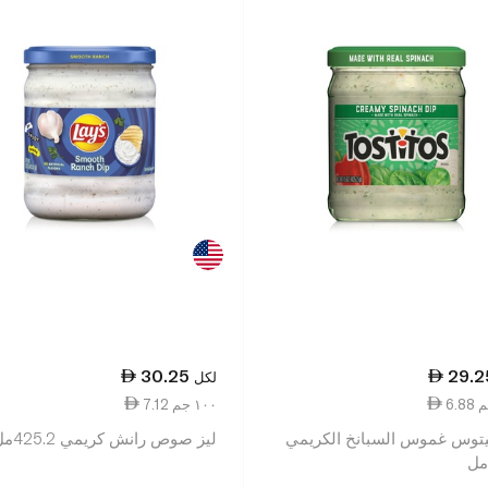
30.25
29.2
لكل
7.12 ١٠٠ جم
توس غموس السبانخ الكريمي
ليز صوص رانش كريمي 425.2مل