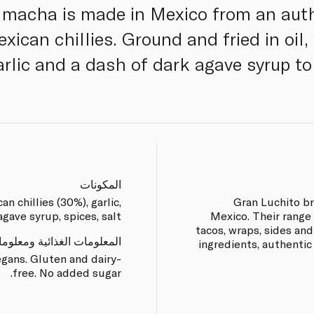
 macha is made in Mexico from an auth
exican chillies. Ground and fried in oil
arlic and a dash of dark agave syrup to
المكونات
an chillies (30%), garlic,
Gran Luchito br
gave syrup, spices, salt.
Mexico. Their range o
tacos, wraps, sides an
المعلومات الغذائية ومعلوم
ingredients, authentic
egans. Gluten and dairy-
free. No added sugar.