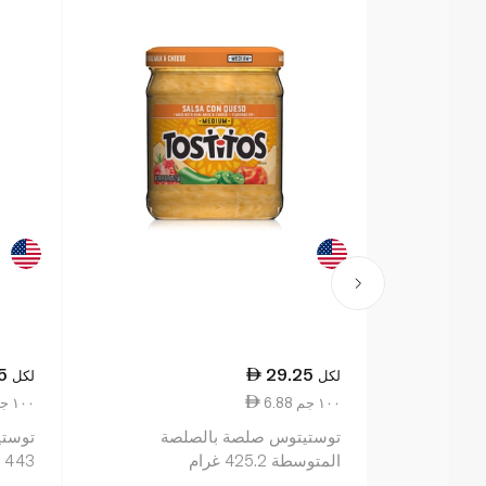
5
29.25
لكل
لكل
6.88 ١٠٠ جم
6.88 ١٠٠ جم
توستيتوس صلصة بالصلصة
توستي
المتوسطة 425.2 غرام
443 مل