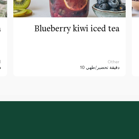
a
Blueberry kiwi iced tea
Other
ا
10 دقيقة
تحضير/طهي
د