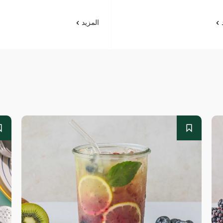
د
المزيد