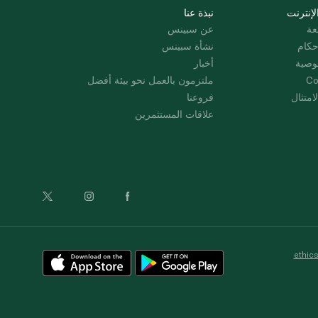
لإنترنت
نبذة عنا
عة
عن سبينس
حكام
نشأة سبينس
وصية
أخبار
Co
ملتزمون بالعمل نحو بيئة أفضل
امتثال
فروعنا
علاقات المستثمرين
ethic