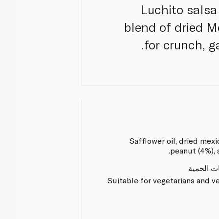
Luchito salsa
blend of dried M
for crunch, g
Safflower oil, dried mexic
peanut (4%), a
ات الحمية
Suitable for vegetarians and v