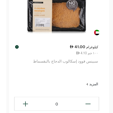
41.00
كيلوغرام
!
4.10 ١٠٠ جم
سبينس فوود إسكالوب الدجاج بالبقسماط
المزيد
0