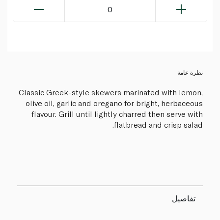
0
نظرة عامة
Classic Greek-style skewers marinated with lemon,
olive oil, garlic and oregano for bright, herbaceous
flavour. Grill until lightly charred then serve with
flatbread and crisp salad.
تفاصيل