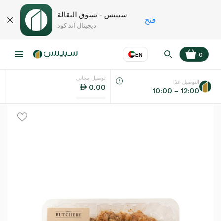
سبينس - تسوق البقالة
فتح
ديجيتال آند كود
EN
0
توصيل مجاني
عر
EN
اللغة
التوصيل غدًا
0.00
10:00 – 12:00
UAE
KSA