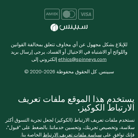
للإبلاغ بشكل مجهول عن أي مخاوف تتعلق بمخالفة القوانين
واللوائح أو الاشتباه في الاحتيال أو الفساد، يرجى إرسال بريد
ethics@spinneys.com
إلكتروني إلى
© 2020-2026 سبينس. كل الحقوق محفوظة
يستخدم هذا الموقع ملفات تعريف
الارتباط الكوكيز.
نستخدم ملفات تعريف الارتباط (الكوكيز) لجعل تجربة التسوق أكثر
سلاسة، وتخصيص تجربتك، وتحسين خدماتنا. بالضغط على "قبول"،
فإنك توافق على
سياسة ملفات تعريف الارتباط
الخاصة بنا.