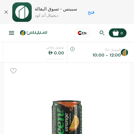
سبينس - تسوق البقالة
فتح
ديجيتال آند كود
EN
0
توصيل مجاني
عر
EN
اللغة
التوصيل غدًا
0.00
10:00 – 12:00
UAE
KSA