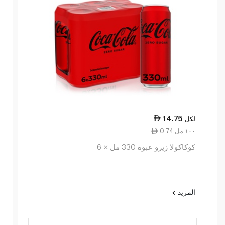
14.75
لكل
0.74 ١٠٠ مل
كوكاكولا زيرو عبوة 330 مل × 6
المزيد