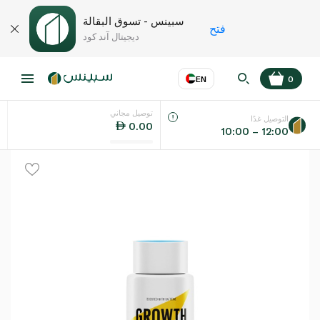
سبينس - تسوق البقالة
فتح
ديجيتال آند كود
EN
0
توصيل مجاني
عر
EN
اللغة
التوصيل غدًا
0.00
10:00 – 12:00
UAE
KSA