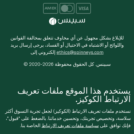
للإبلاغ بشكل مجهول عن أي مخاوف تتعلق بمخالفة القوانين
واللوائح أو الاشتباه في الاحتيال أو الفساد، يرجى إرسال بريد
ethics@spinneys.com
إلكتروني إلى
© 2020-2026 سبينس. كل الحقوق محفوظة
يستخدم هذا الموقع ملفات تعريف
الارتباط الكوكيز.
نستخدم ملفات تعريف الارتباط (الكوكيز) لجعل تجربة التسوق أكثر
سلاسة، وتخصيص تجربتك، وتحسين خدماتنا. بالضغط على "قبول"،
فإنك توافق على
سياسة ملفات تعريف الارتباط
الخاصة بنا.