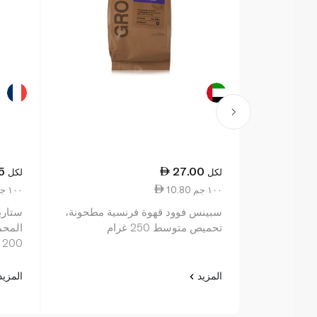
5
27.00
لكل
لكل
10.80 ١٠٠ جم
21.38 ١٠٠ جم
سبينس فوود قهوة فرنسية مطحونة،
ستارب
تحميص متوسط 250 غرام
المحم
200 غ
المزيد
المزي