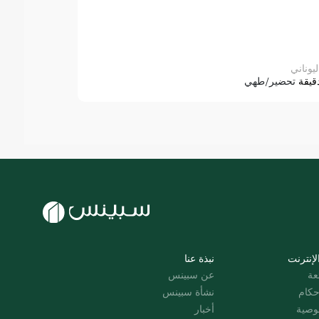
ليوناني
قيقة
تحضير/طهي
لإنترنت
نبذة عنا
عة
عن سبينس
حكام
نشأة سبينس
وصية
أخبار