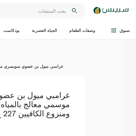
اضف الى السلة
تسوق
وصفات الطعام
الحياة العصرية
بودكاست
غرامبي ميول بن عضوي سويسري موسمي 
غرامبي ميول بن عض
موسمي معالج بالمياه
ومنزوع الكافيين 227 غ