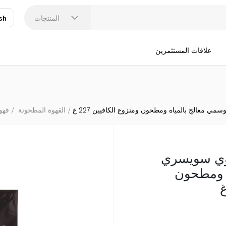
غرامبي ميول بن عضوي سويسري 
المنتجات
sh
عر
N
علاقات المستثمرين
معالج بالمياه ومطحون ومنزوع الكافيين 227 غ
القهوة المطحونة
قهو
وي سويسري
 ومطحون