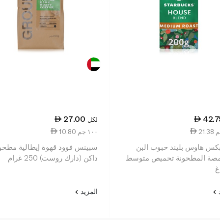
27.00
42.7
لكل
10.80 ١٠٠ جم
كس هاوس بليند حبوب البن
سبينس فوود قهوة إيطالية مطحو
صة المطحونة تحميص متوسط
داكن (دارك روست) 250 غرام
د
المزيد