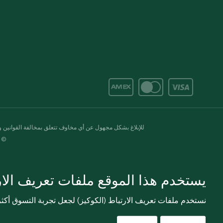
للإبلاغ بشكل مجهول عن أي مخاوف تتعلق بمخالفة القوانين وال
© 2020-2026 سبينس. كل الحقوق محفو
يستخدم هذا الموقع ملفات تعريف الارت
نستخدم ملفات تعريف الارتباط (الكوكيز) لجعل تجربة التسوق أك