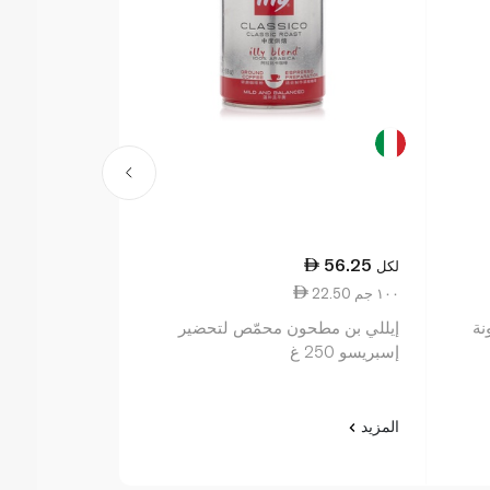
30.25
56.25
لكل
لكل
22.50 ١٠٠ جم
12.10 ١٠٠ جم
نة
إيللي بن مطحون محمّص لتحضير
سبينس فوود إث
إسبريسو 250 غ
250 غرام
المزيد
المزيد