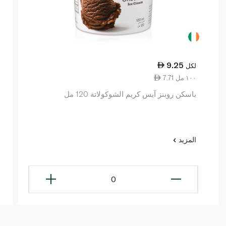
9.25
لكل
7.71 ١٠٠ مل
باسكن روبنز آيس كريم الشوكولاتة 120 مل
المزيد
0