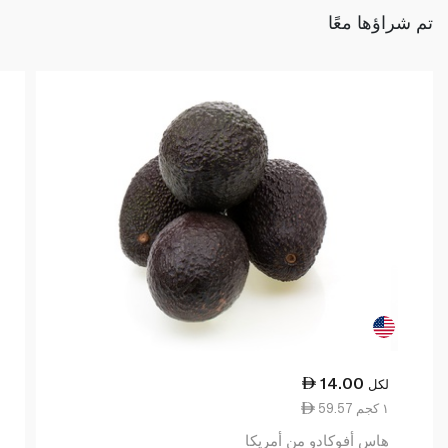
تم شراؤها معًا
14.00
لكل
59.57 ١ كجم
هاس أفوكادو من أمريكا