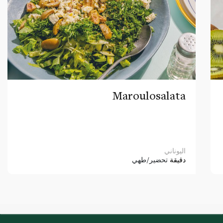
Maroulosalata
اليوناني
دقيقة
تحضير/طهي