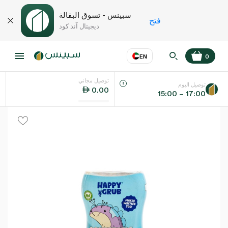
سبينس - تسوق البقالة
فتح
ديجيتال آند كود
EN
0
توصيل مجاني
عر
EN
اللغة
توصيل اليوم
0.00
15:00 – 17:00
UAE
KSA