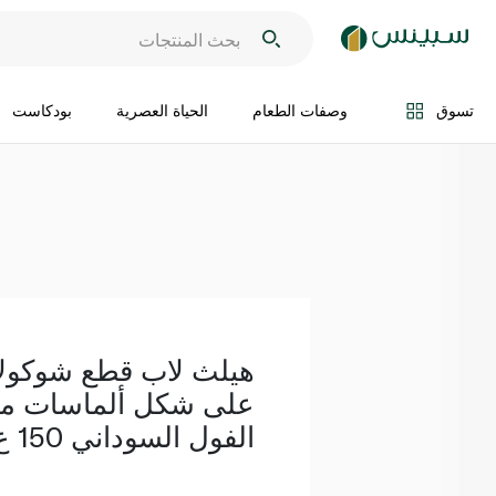
اضف الى السلة
تسوق
وصفات الطعام
الحياة العصرية
بودكاست
هيلث لاب قطع شوكولات
على شكل ألماسات مح
الفول السوداني 150 غ