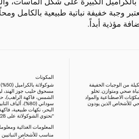
ة بالكراميل الكبيرة على شكل ألماسات، وا
بر وجبة خفيفة نباتية طبيعية بالكامل ومحلّ
فة مؤذية أبداً.
المكونات
كيلة من الوجبات الخفيفة
شوكولا
حياة صحي ومتوازن. تخلو
مسحوق حليب جوز الهند، لوز
كوّنات الاصطناعية والمواد
صحي للأشخاص الذين يودون
سوداني (80%)، ألياف
البحر، نكهات طبيعية، فاكه
*تحتوي الشوكولاتة على 28% من جوامد الكاكاو كحدّ أدنى.
المعلومات الغذائية ومعلوم
مناسب للأشخاص النباتيين و