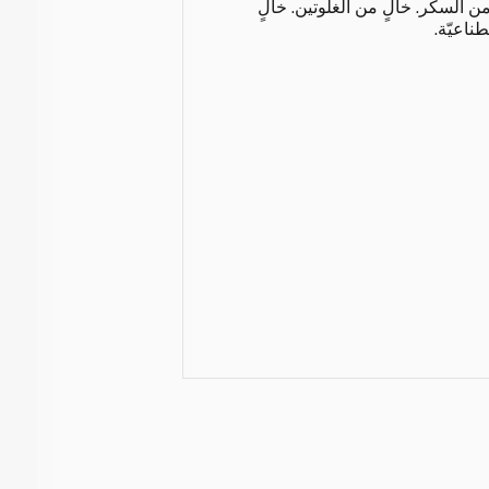
هيدرات. أقلّ من 1 غ من السكّر. خالٍ من الغلوتين. خالٍ
ناعيّة.