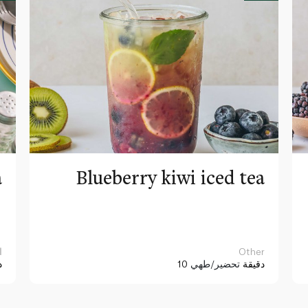
a
Blueberry kiwi iced tea
Other
ا
10 دقيقة
تحضير/طهي
د