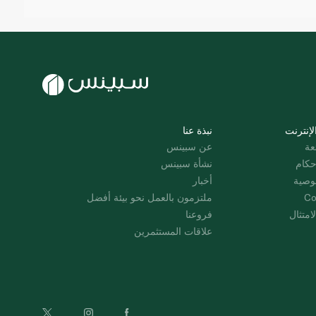
لإنترنت
نبذة عنا
عة
عن سبينس
حكام
نشأة سبينس
وصية
أخبار
Co
ملتزمون بالعمل نحو بيئة أفضل
امتثال
فروعنا
علاقات المستثمرين