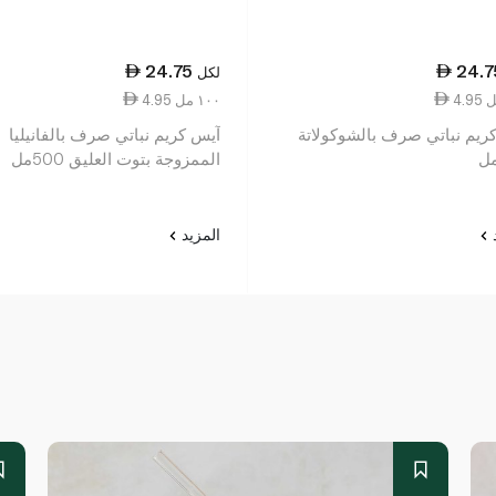
24.75
24.7
لكل
4.95 ١٠٠ مل
ريم نباتي صرف بالشوكولاتة
آيس كريم نباتي صرف بالفانيليا
الممزوجة بتوت العليق 500مل
د
المزيد