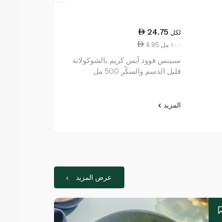
24.75
24.75
لكل
لكل
4.95 ١٠٠ مل
4.95 ١٠٠ مل
سبينس فوود آيس كريم بالشوكولاتة
آيس كريم بالفا
قليل الدسم والسكّر 500 مل
والسكر 500مل
المزيد
المزيد
عرض المزيد