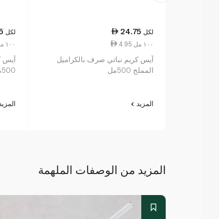
5
24.75
لكل
لكل
4.95 ١٠٠ مل
4.95 ١٠٠ مل
آيس كريم نباتي صرف بالكراميل
آيس ك
المملح 500مل
500مل
المزيد
المزي
المزيد من الوصفات الملهمة