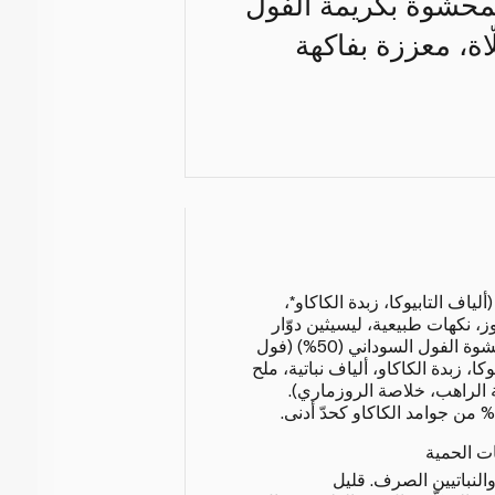
لمحشوة بكريمة الفول
اة، معززة بفاكهة
تة بالكراميل (50%) (ألياف التابيوكا، زبدة الكاكاو*،
، نكهات طبيعية، ليسيثين دوّار
الشمس، فاكهة الراهب)، حشوة الفول السوداني (50%) (فول
 التابيوكا، زبدة الكاكاو، ألياف نباتية، ملح
ة الراهب، خلاصة الروزماري).
ات الحمية
النباتيين الصرف. قليل