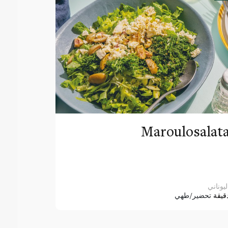
Maroulosalat
ليوناني
قيقة
تحضير/طهي