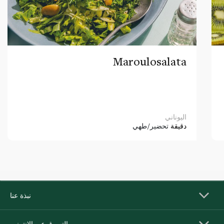
Maroulosalata
اليوناني
دقيقة
تحضير/طهي
نبذة عنا
التسوق عبر الإنترنت