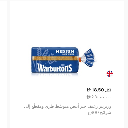
18.50
لكل
2.31 ١٠٠ جم
وربرتنز رغيف خبز أبيض متوسّط طري ومقطّع إلى
شرائح 800غ