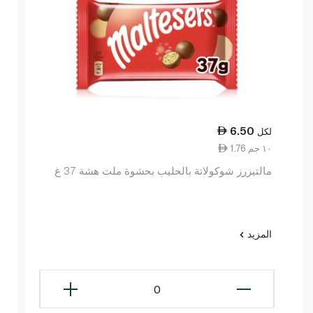
6.50
لكل
1.76 ١٠ جم
مالتيزرز شوكولاتة بالحليب بحشوة ملت هشة 37 غ
المزيد
0