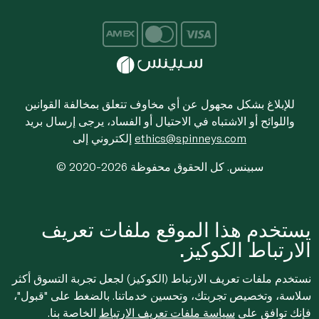
للإبلاغ بشكل مجهول عن أي مخاوف تتعلق بمخالفة القوانين
واللوائح أو الاشتباه في الاحتيال أو الفساد، يرجى إرسال بريد
ethics@spinneys.com
إلكتروني إلى
© 2020-2026 سبينس. كل الحقوق محفوظة
يستخدم هذا الموقع ملفات تعريف
الارتباط الكوكيز.
نستخدم ملفات تعريف الارتباط (الكوكيز) لجعل تجربة التسوق أكثر
سلاسة، وتخصيص تجربتك، وتحسين خدماتنا. بالضغط على "قبول"،
فإنك توافق على
سياسة ملفات تعريف الارتباط
الخاصة بنا.