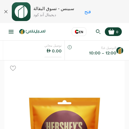
سبينس - تسوق البقالة
فتح
ديجيتال آند كود
EN
0
توصيل مجاني
عر
EN
اللغة
التوصيل غدًا
0.00
10:00 – 12:00
UAE
KSA