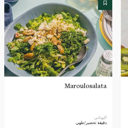
Maroulosalata
اليوناني
دقيقة
تحضير/طهي