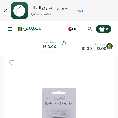
سبينس - تسوق البقالة
فتح
ديجيتال آند كود
EN
0
توصيل مجاني
عر
EN
اللغة
التوصيل غدًا
0.00
10:00 – 12:00
UAE
KSA