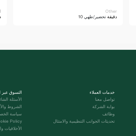
Other
ا
10 دقيقة
تحضير/طهي
د
خدمات العملاء
التسوق عبر ا
تواصل معنا
الأسئلة الشائ
بوابة الشركة
الشروط والأ
وظائف
سياسة الخص
تحديثات الجوانب التنظيمية والامتثال
okie Policy
الأخلاقيات وال