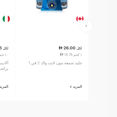
5
26.00
لكل
لكل
15.75 ١ كجم
1.08 ١٠ جم
جليد شمعة مون لايت واك 2 في 1
برائحة
المزيد
المزي