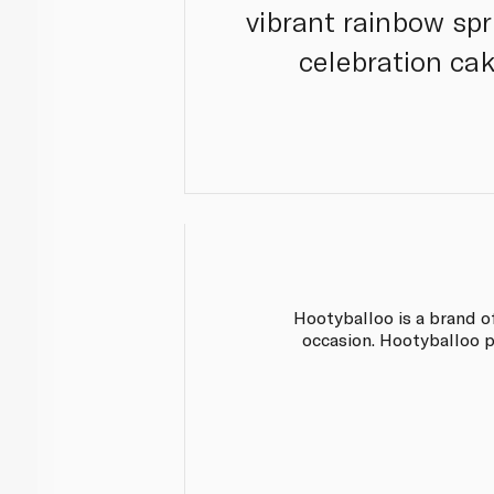
vibrant rainbow spr
celebration cak
Hootyballoo is a brand o
occasion. Hootyballoo p