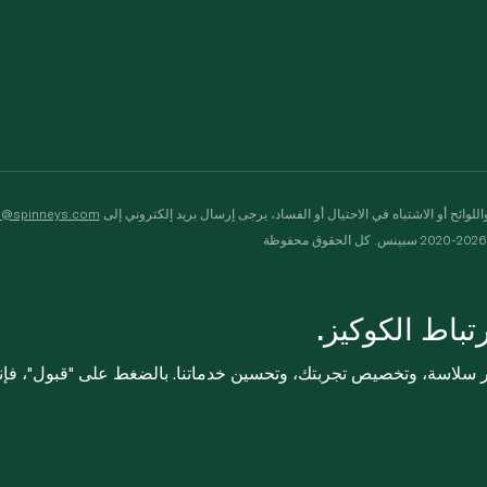
لوائح أو الاشتباه في الاحتيال أو الفساد، يرجى إرسال بريد إلكتروني إلى
s@spinneys.com
ظة
باط الكوكيز.
ثر سلاسة، وتخصيص تجربتك، وتحسين خدماتنا. بالضغط على "قبول"، فإ