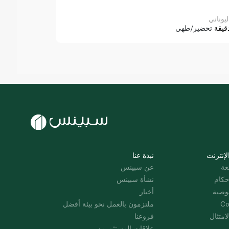
ليوناني
قيقة
تحضير/طهي
لإنترنت
نبذة عنا
عة
عن سبينس
حكام
نشأة سبينس
وصية
أخبار
Co
ملتزمون بالعمل نحو بيئة أفضل
امتثال
فروعنا
علاقات المستثمرين