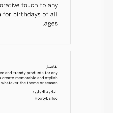
corative touch to any
 for birthdays of all
ages.
تفاصيل
tive and trendy products for any
ou create memorable and stylish
s whatever the theme or season.
العلامة التجارية
Hootyballoo