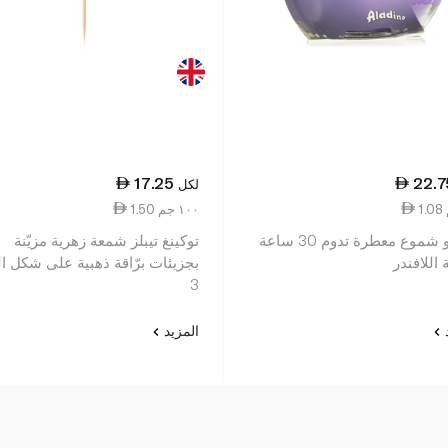
17.25
22.7
لكل
1.50 ١٠٠ جم
آلادينو شموع معطرة تدوم 30 ساعة
توكينغ تيبلز شمعة زهرية مزيّنة
 اللافندر
بجزيئات برّاقة ذهبية على شكل ا
3
د
المزيد