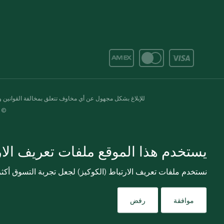
للإبلاغ بشكل مجهول عن أي مخاوف تتعلق بمخالفة القوانين وال
© 2020-2026 سبينس. كل الحقوق محفو
يستخدم هذا الموقع ملفات تعريف الارت
نستخدم ملفات تعريف الارتباط (الكوكيز) لجعل تجربة التسوق أك
موافقة
رفض