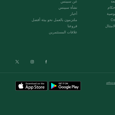
عة
عن سبينس
حكام
نشأة سبينس
وصية
أخبار
Co
ملتزمون بالعمل نحو بيئة أفضل
امتثال
فروعنا
علاقات المستثمرين
ethic