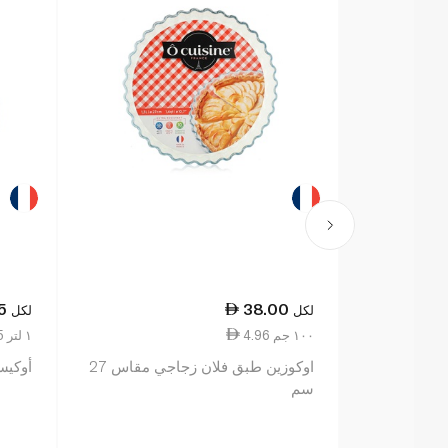
5
38.00
لكل
لكل
4.96 ١٠٠ جم
10.75 ١ لتر
اوكوزين طبق فلان زجاجي مقاس 27
أوكيسين 
سم