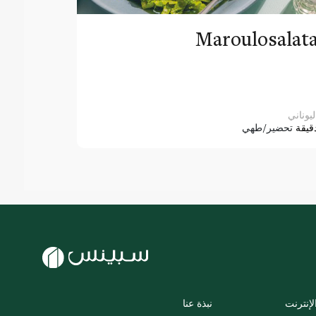
Maroulosalat
ليوناني
قيقة
تحضير/طهي
لإنترنت
نبذة عنا