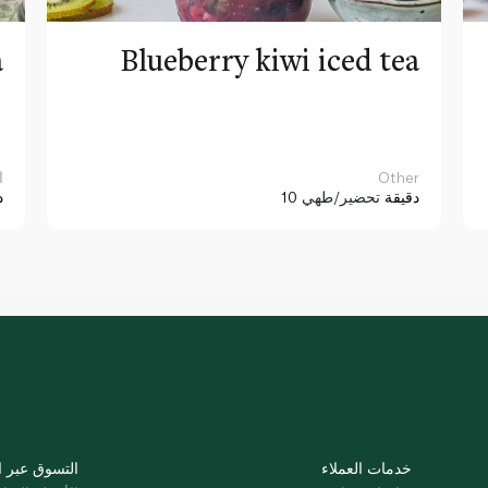
a
Blueberry kiwi iced tea
Other
ا
10 دقيقة
تحضير/طهي
د
خدمات العملاء
التسوق عبر ا