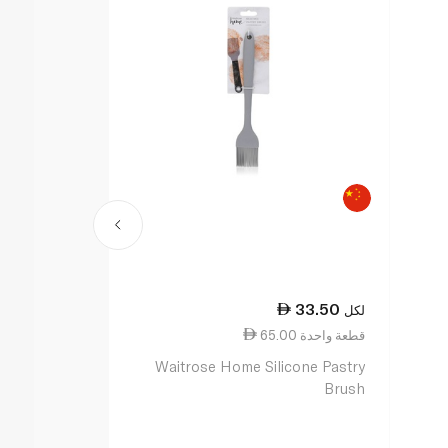
48.50
33.50
لكل
لكل
65.00 قطعة واحدة
4.63 ١٠٠ جم
Waitrose Home Silicone Pastry
ويلتون أكياس 
Brush
واحدة فقط عدد 