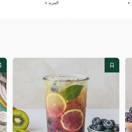
د
المزيد