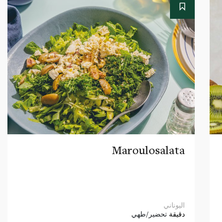
Maroulosalata
اليوناني
دقيقة
تحضير/طهي