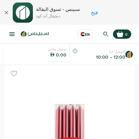
سبينس - تسوق البقالة
فتح
ديجيتال آند كود
EN
0
توصيل مجاني
عر
EN
اللغة
التوصيل غدًا
0.00
10:00 – 12:00
UAE
KSA