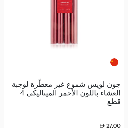
جون لويس شموع غير معطّرة لوجبة
العشاء باللون الأحمر الميتاليكي 4
قطع
27.00