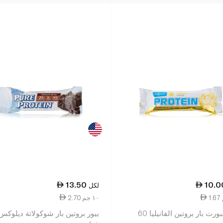
13.50
10.0
لكل
2.70 ١٠ جم
ماكسبورت بار بروتين الفانيليا 60