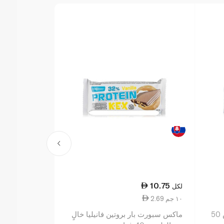
17.75
10.75
لكل
لكل
2.69 ١٠ جم
2.96 ١٠ جم
بيور بروتين بار شوكولاتة ديلوكس 50
ماكس سبورت بار بروتين فانيليا خالٍ
جيرنايد بار بروتين