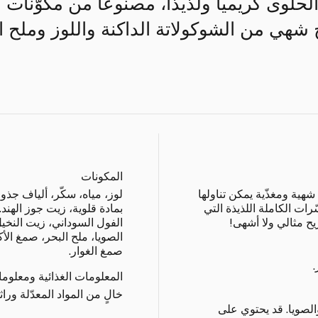
 الحلوى كريمياً ولذيذاً، مصنوعاً من مكوّنات
هي من الشوكولاتة الداكنة واللوز وملح ا
المكونات
شهية ومغذّية يمكن تناولها
لوز، مياه، سكّر، ألياف جذور
ات الكاملة اللذيذة التي
بمادة قلوية، زيت جوز الهند.
ح مثالي ولا أشهى!
الفول السوداني، زيت النخي
الصويا، ملح البحر، صمغ الأك
صمغ الغوار.
المعلومات الغذائية ومعلوم
خالٍ من المواد المعدّلة وراثياً
الصويا. قد يحتوي على