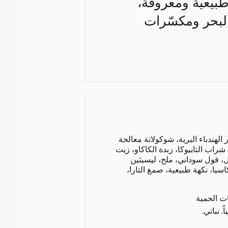
 طبيعية ومعروفة،
لبحر ومكسّرات
 الهندباء البرية، شوكولاتة معالجة
 شراب التابيوكا، زبدة الكاكاو، زيت
ل، فول سوداني، ملح، ليسيثين
اسيا، نكهة طبيعية، صمغ التارا،
ات الحمية
. نباتي.