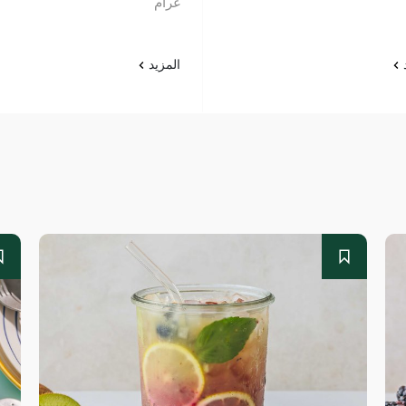
غرام
د
المزيد