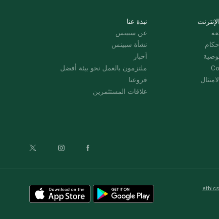
لإنترنت
نبذة عنا
عة
عن سبينس
حكام
نشأة سبينس
وصية
أخبار
Co
ملتزمون بالعمل نحو بيئة أفضل
امتثال
فروعنا
علاقات المستثمرين
ethic