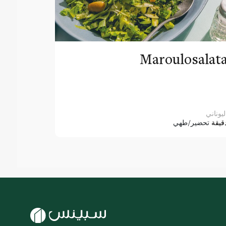
Maroulosalat
ليوناني
قيقة
تحضير/طهي