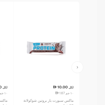
0
10.00
لكل
لكل
1.67 ١٠ جم
1.67 ١٠ جم
ماكس سبورت بار بروتين شوكولاتة