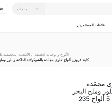
المنتجات
sh
عر
N
علاقات المستثمرين
الألواح والوجبات الخفيفة
الأطعمة المخصصة للر
كايند فروزن ألواح حلوى مجمّدة بالشوكولاتة الداكنة واللوز وملح البحر 
ى مجمّدة
للوز وملح البحر
والمكسّرات حزمة من 5 ألواح 235