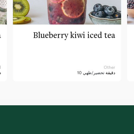
a
Blueberry kiwi iced tea
Other
ا
10 دقيقة
تحضير/طهي
د