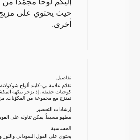
إليكم لوحاً مجمّداً من
حيث يحتوي على مزيج ش
أخرى.
تفاصيل
تقدّم علامة بي-كايند ألواح شوكولاتة 
كوجبات خفيفة، إذ تزخر بنكهة المكسّر
تمتزج مع مجموعة من المكوّنات. مزي
إرشادات التحضير
مطهو مسبقاً. يمكن تناوله على الفور.
الحساسية
يحتوي على الفول السوداني واللوز و