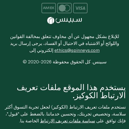
للإبلاغ بشكل مجهول عن أي مخاوف تتعلق بمخالفة القوانين
واللوائح أو الاشتباه في الاحتيال أو الفساد، يرجى إرسال بريد
ethics@spinneys.com
إلكتروني إلى
© 2020-2026 سبينس. كل الحقوق محفوظة
يستخدم هذا الموقع ملفات تعريف
الارتباط الكوكيز.
نستخدم ملفات تعريف الارتباط (الكوكيز) لجعل تجربة التسوق أكثر
سلاسة، وتخصيص تجربتك، وتحسين خدماتنا. بالضغط على "قبول"،
فإنك توافق على
سياسة ملفات تعريف الارتباط
الخاصة بنا.