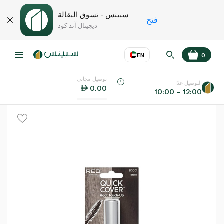
سبينس - تسوق البقالة
فتح
ديجيتال آند كود
EN
0
توصيل مجاني
عر
EN
اللغة
التوصيل غدًا
0.00
10:00 – 12:00
UAE
KSA