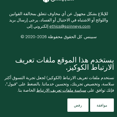
للإبلاغ بشكل مجهول عن أي مخاوف تتعلق بمخالفة القوانين
واللوائح أو الاشتباه في الاحتيال أو الفساد، يرجى إرسال بريد
ethics@spinneys.com
إلكتروني إلى
© 2020-2026 سبينس. كل الحقوق محفوظة
يستخدم هذا الموقع ملفات تعريف
الارتباط الكوكيز.
نستخدم ملفات تعريف الارتباط (الكوكيز) لجعل تجربة التسوق أكثر
سلاسة، وتخصيص تجربتك، وتحسين خدماتنا. بالضغط على "قبول"،
فإنك توافق على
سياسة ملفات تعريف الارتباط
الخاصة بنا.
موافقة
رفض