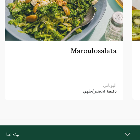
Maroulosalata
اليوناني
دقيقة
تحضير/طهي
نبذة عنا