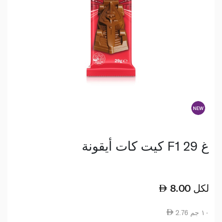
كيت كات أيقونة F1 29 غ
لكل
8.00
2.76 ١٠ جم