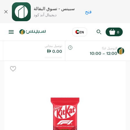
سبينس - تسوق البقالة
فتح
ديجيتال آند كود
EN
0
توصيل مجاني
عر
EN
اللغة
التوصيل غدًا
0.00
10:00 – 12:00
UAE
KSA