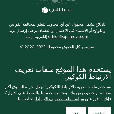
للإبلاغ بشكل مجهول عن أي مخاوف تتعلق بمخالفة القوانين
واللوائح أو الاشتباه في الاحتيال أو الفساد، يرجى إرسال بريد
ethics@spinneys.com
إلكتروني إلى
© 2020-2026 سبينس. كل الحقوق محفوظة
يستخدم هذا الموقع ملفات تعريف
الارتباط الكوكيز.
نستخدم ملفات تعريف الارتباط (الكوكيز) لجعل تجربة التسوق أكثر
سلاسة، وتخصيص تجربتك، وتحسين خدماتنا. بالضغط على "قبول"،
فإنك توافق على
سياسة ملفات تعريف الارتباط
الخاصة بنا.
موافقة
رفض