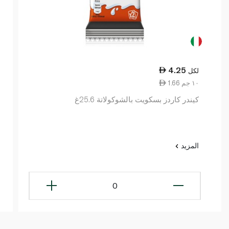
4.25
لكل
1.66 ١٠ جم
كيندر كاردز بسكويت بالشوكولاتة 25.6غ
المزيد
0