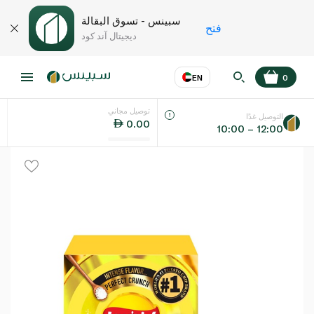
سبينس - تسوق البقالة
فتح
ديجيتال آند كود
EN
0
توصيل مجاني
عر
EN
اللغة
التوصيل غدًا
0.00
10:00 – 12:00
UAE
KSA