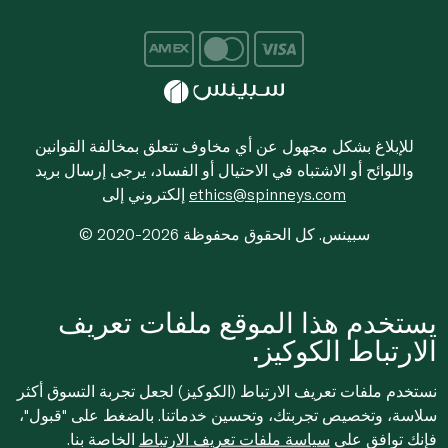
للإبلاغ بشكل مجهول عن أي مخاوف تتعلق بمخالفة القوانين
واللوائح أو الاشتباه في الاحتيال أو الفساد، يرجى إرسال بريد
ethics@spinneys.com
إلكتروني إلى
© 2020-2026 سبينس. كل الحقوق محفوظة
يستخدم هذا الموقع ملفات تعريف
الارتباط الكوكيز.
نستخدم ملفات تعريف الارتباط (الكوكيز) لجعل تجربة التسوق أكثر
سلاسة، وتخصيص تجربتك، وتحسين خدماتنا. بالضغط على "قبول"،
فإنك توافق على
سياسة ملفات تعريف الارتباط
الخاصة بنا.