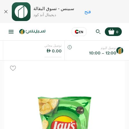
سبينس - تسوق البقالة
فتح
ديجيتال آند كود
EN
0
توصيل مجاني
عر
EN
اللغة
توصيل اليوم
0.00
10:00 – 12:00
UAE
KSA