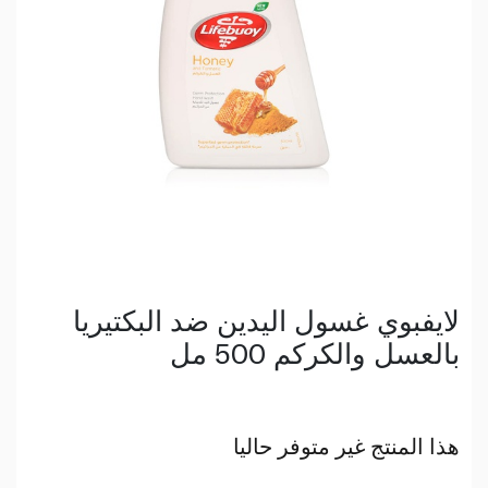
لايفبوي غسول اليدين ضد البكتيريا
بالعسل والكركم 500 مل
هذا المنتج غير متوفر حاليا