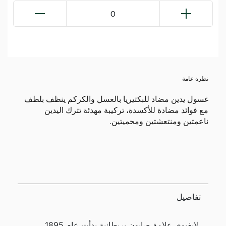
0
نظرة عامة
غسول يدين مضاد للبكتيريا بالعسل والكركم ينظف بلطف
مع فوائد مضادة للأكسدة، تركيبة مهدئة تترك اليدين
ناعمتين ومنتعشتين ومحميتين.
تفاصيل
لايفبوي علامة صابون بريطانية بدأت عام 1895.