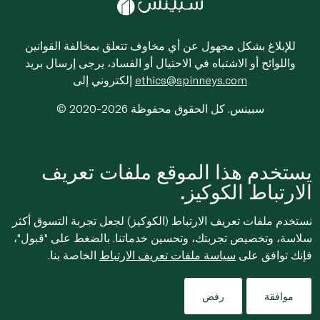
للإبلاغ بشكل مجهول عن أي مخاوف تتعلق بمخالفة القوانين
واللوائح أو الاشتباه في الاحتيال أو الفساد، يرجى إرسال بريد
ethics@spinneys.com
إلكتروني إلى
© 2020-2026 سبينس. كل الحقوق محفوظة
يستخدم هذا الموقع ملفات تعريف
الارتباط الكوكيز.
نستخدم ملفات تعريف الارتباط (الكوكيز) لجعل تجربة التسوق أكثر
سلاسة، وتخصيص تجربتك، وتحسين خدماتنا. بالضغط على "قبول"،
فإنك توافق على
سياسة ملفات تعريف الارتباط
الخاصة بنا.
موافقة
رفض